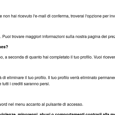
Se non hai ricevuto l'e-mail di conferma, troverai l'opzione per 
to. Puoi trovare maggiori informazioni sulla nostra pagina dei prez
ches?
o, a seconda di quanto hai completato il tuo profilo. Vuoi ricever
tà di eliminare il tuo profilo. Il tuo profilo verrà eliminato perma
utti i crediti saranno persi.
sword nel menu accanto al pulsante di accesso.
iolenze, minorenni, abusi o comportamenti contrarii alla m