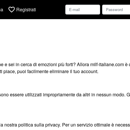
favorite_border
ca
Registrati
e e sei in cerca di emozioni più forti? Allora milf-italiane.com è 
i piace, puoi facilmente eliminare il tuo account.
ossono essere utilizzati impropriamente da altri in nessun modo. Gl
 nostra politica sulla privacy. Per un servizio ottimale è necessar